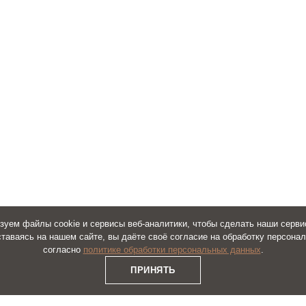
зуем файлы cookie и сервисы веб-аналитики, чтобы сделать наши серви
se type in the symbols shown in the image above
*
ставаясь на нашем сайте, вы даёте своё согласие на обработку персона
согласно
политике обработки персональных данных
.
ПРИНЯТЬ