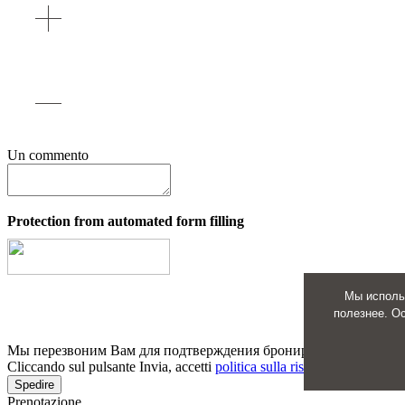
Un commento
Protection from automated form filling
Мы исполь
Plea
полезнее. О
Мы перезвоним Вам для подтверждения бронирования
Cliccando sul pulsante Invia, accetti
politica sulla riservatezza
Spedire
Prenotazione