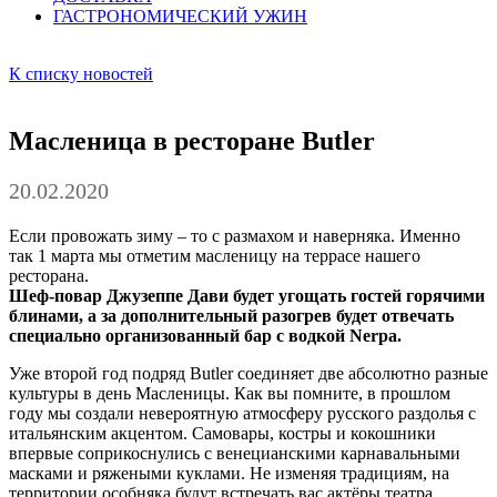
ГАСТРОНОМИЧЕСКИЙ
У
ЖИН
К списку новостей
Масленица в ресторане Butler
20.02.2020
Если провожать зиму – то с размахом и наверняка. Именно
так 1 марта мы отметим масленицу на террасе нашего
ресторана.
Шеф-повар Джузеппе Дави будет угощать гостей горячими
блинами, а за дополнительный разогрев будет отвечать
специально организованный бар с водкой Nerpa.
Уже второй год подряд Butler соединяет две абсолютно разные
культуры в день Масленицы. Как вы помните, в прошлом
году мы создали невероятную атмосферу русского раздолья с
итальянским акцентом. Самовары, костры и кокошники
впервые соприкоснулись с венецианскими карнавальными
масками и ряжеными куклами. Не изменяя традициям, на
территории особняка будут встречать вас актёры театра,