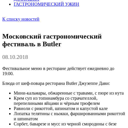
ГАСТРОНОМИЧЕСКИЙ
У
ЖИН
К списку новостей
Московский гастрономический
фестиваль в Butler
08.10.2018
Фестивальное меню в ресторане действует ежедневно до
19:00.
Блюда от шеф-повара ресторана Butler Джузеппе Дави:
Мини-кальмары, обжаренные с травами, с пюре из нута
Крем суп из топинамбура со страчателлой,
перепелиными яйцами и чёрным трюфелем
Равиоли с рикоттой, шпинатом и капустой кале
Лопатка телятины с ньокки, фаршированными рикоттой
и шпинатом
Сорбет, баварезе и мусс из черной смородины с безе